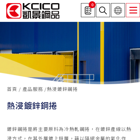
0
首頁
產品服務
熱浸鍍鋅鋼捲
熱浸鍍鋅鋼捲
鍍鋅鋼捲是將主要原料為冷熱軋鋼捲，在鍍鋅產線以熱
浸方式，在其外層鍍上鋅層，藉以隔絕金屬的氧化作