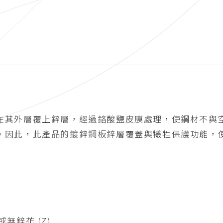
在其外層覆上鋅層，經過鉻酸鹽皮膜處理，使鋼材不與
。因此，此產品的鍍鋅鋼板鋅層覆蓋與犧牲保護功能，
無鋅花 (Z)