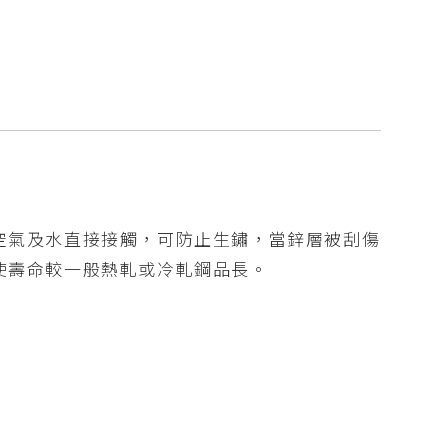
空氣及水直接接觸，可防止生鏽，當鋅層被刮傷
使壽命較一般熱軋或冷軋鋼品長。