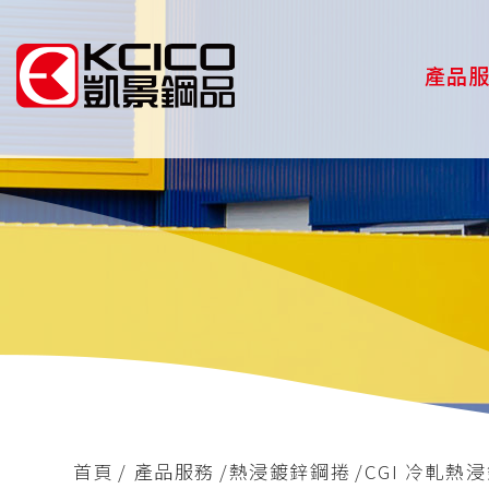
產品
首頁
產品服務
熱浸鍍鋅鋼捲
CGI 冷軋熱