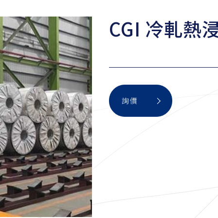
CGI 冷軋
詢價