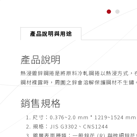
產品說明與用途
產品說明
熱浸鍍鋅鋼捲是將原料冷軋鋼捲以熱浸方式，
鋼材裸露時，周圍之鋅會溶解保護鋼材不生鏽
銷售規格
尺寸：0.376~2.0 mm * 1219~1524 mm
規格：JIS G3302、CNS1244
鍍層表面種類：一般鋅花 (R) 與微細鋅花或