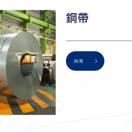
鋼帶
詢價