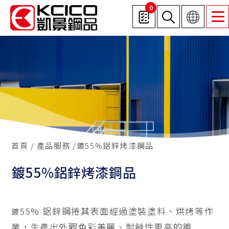
0
首頁
產品服務
鍍55%鋁鋅烤漆鋼品
鍍55%鋁鋅烤漆鋼品
55%
鋁鋅鋼捲其表面經過塗裝塗料、烘烤等作
鍍
業，生產出外觀色彩美麗、耐蝕性更高的鍍