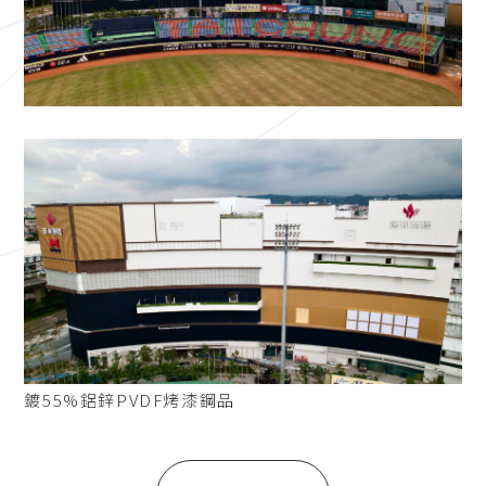
鍍55%鋁鋅PVDF烤漆鋼品