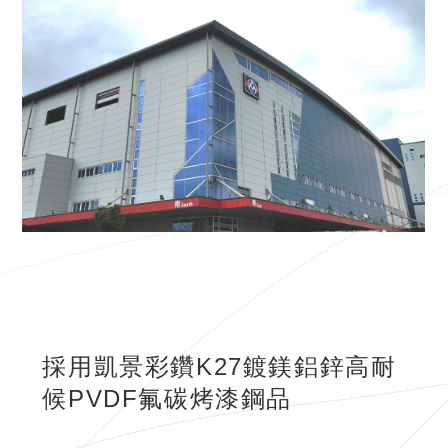
採用凱景彩鑽K27鍍鎂鋁鋅高耐
候PVDF氟碳烤漆鋼品