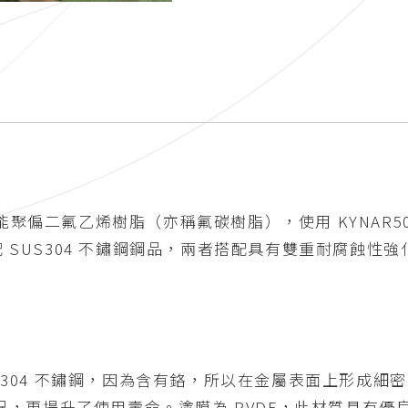
偏二氟乙烯樹脂（亦稱氟碳樹脂），使用 KYNAR500 或
底材搭配 SUS304 不鏽鋼鋼品，兩者搭配具有雙重耐腐蝕
SUS304 不鏽鋼，因為含有鉻，所以在金屬表面上形成
，更提升了使用壽命。塗膜為 PVDF，此材質具有優